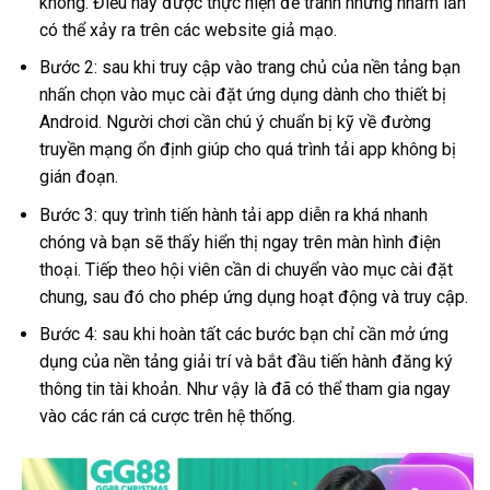
không. Điều này được thực hiện để tránh những nhầm lẫn
có thể xảy ra trên các website giả mạo.
Bước 2: sau khi truy cập vào trang chủ của nền tảng bạn
nhấn chọn vào mục cài đặt ứng dụng dành cho thiết bị
Android. Người chơi cần chú ý chuẩn bị kỹ về đường
truyền mạng ổn định giúp cho quá trình tải app không bị
gián đoạn.
Bước 3: quy trình tiến hành tải app diễn ra khá nhanh
chóng và bạn sẽ thấy hiển thị ngay trên màn hình điện
thoại. Tiếp theo hội viên cần di chuyển vào mục cài đặt
chung, sau đó cho phép ứng dụng hoạt động và truy cập.
Bước 4: sau khi hoàn tất các bước bạn chỉ cần mở ứng
dụng của nền tảng giải trí và bắt đầu tiến hành đăng ký
thông tin tài khoản. Như vậy là đã có thể tham gia ngay
vào các rán cá cược trên hệ thống.