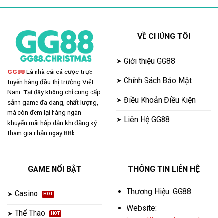
GG88
Đón
Nhanh,
Cực
An
Chất
Toàn,
VỀ CHÚNG TÔI
Dễ
Thao
Tác
Giới thiệu GG88
GG88
Là nhà cái cá cược trực
Chính Sách Bảo Mật
tuyến hàng đầu thị trường Việt
Nam. Tại đây không chỉ cung cấp
Điều Khoản Điều Kiện
sảnh game đa dạng, chất lượng,
mà còn đem lại hàng ngàn
Liên Hệ GG88
khuyến mãi hấp dẫn khi đăng ký
tham gia nhận ngay 88k.
GAME NỔI BẬT
THÔNG TIN LIÊN HỆ
Thương Hiệu: GG88
Casino
Website:
Thể Thao