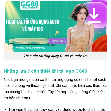
Thao tác tải ứng dụng GG88 về máy iOS
Những lưu ý cần thiết khi tải app GG88
Nếu bạn mong muốn có thể tải ứng dụng của mình một cách
nhanh chóng và thuận lợi nhất. Chỉ cần thực hiện các thao tác
mà chúng tôi chia sẻ trên đây kết hợp cùng những điều kiện
cơ bản như sau:
Hội viên thực hiện truy cập vào đúng website chính thức