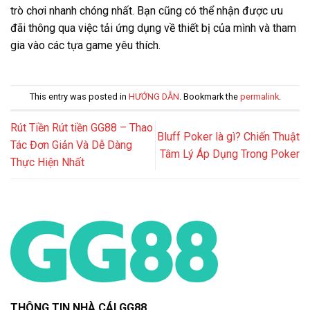
trò chơi nhanh chóng nhất. Bạn cũng có thể nhận được ưu
đãi thông qua việc tải ứng dụng về thiết bị của mình và tham
gia vào các tựa game yêu thích.
This entry was posted in
HƯỚNG DẪN
. Bookmark the
permalink
.
Rút Tiền Rút tiền GG88 – Thao
Bluff Poker là gì? Chiến Thuật
Tác Đơn Giản Và Dễ Dàng
Tâm Lý Áp Dụng Trong Poker
Thực Hiện Nhất
THÔNG TIN NHÀ CÁI GG88