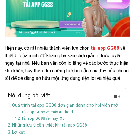
Hiện nay, có rất nhiều thành viên lựa chọn
tải app GG88
về
thiết bị của mình để khám phá sân chơi giải trí trực tuyến
ngay tại nhà. Nếu bạn vẫn còn lo lắng về các bước thực hiện
khó khăn, hãy theo dõi những hướng dẫn sau đây của chúng
tôi để dễ dàng sở hữu một ứng dụng tiện lợi và hiệu quả.
Nội dung bài viết
Quá trình tải app GG88 đơn giản dành cho hội viên mới
Tải app GG88 về máy Android
Tải app GG88 về máy iOS
Những lưu ý cần thiết khi tải app GG88
Lời kết