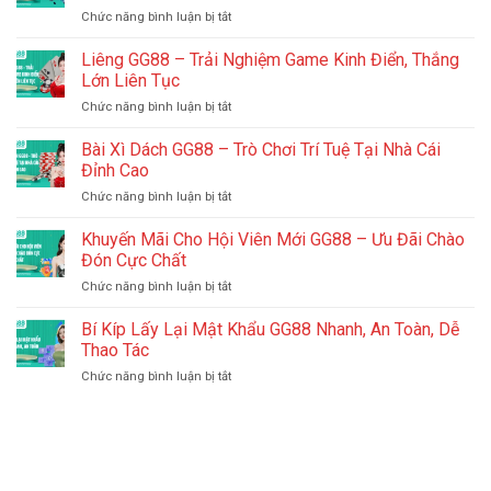
ở
Chức năng bình luận bị tắt
Trang
Trại
Liêng GG88 – Trải Nghiệm Game Kinh Điển, Thắng
Gà
Lớn Liên Tục
Đá
ở
Chức năng bình luận bị tắt
–
Liêng
Mô
GG88
Bài Xì Dách GG88 – Trò Chơi Trí Tuệ Tại Nhà Cái
Hình
–
Kinh
Đỉnh Cao
Trải
Tế
ở
Chức năng bình luận bị tắt
Nghiệm
Hiệu
Bài
Game
Quả
Xì
Khuyến Mãi Cho Hội Viên Mới GG88 – Ưu Đãi Chào
Kinh
Thực
Dách
Điển,
Đón Cực Chất
Tiễn
GG88
Thắng
ở
Chức năng bình luận bị tắt
–
Lớn
Khuyến
Trò
Liên
Mãi
Bí Kíp Lấy Lại Mật Khẩu GG88 Nhanh, An Toàn, Dễ
Chơi
Tục
Cho
Trí
Thao Tác
Hội
Tuệ
ở
Chức năng bình luận bị tắt
Viên
Tại
Bí
Mới
Nhà
Kíp
GG88
Cái
Lấy
–
Đỉnh
Lại
Ưu
Cao
Mật
Đãi
Khẩu
Chào