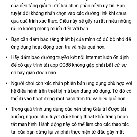
của nền tảng giải trí để lựa chọn phần mềm uy tín. Bạn
tuyệt đối không nhấn chọn vào các đường link khi chưa
qua quá trình xác thực. Điều này sẽ gây ra rất nhiều những
rủi ro không mong muốn đến với bạn.
Bạn cần đảm bảo rằng thiết bị của mình có đủ bộ nhớ để
ứng dụng hoạt động trơn tru và hiệu quả hơn.
Hãy đảm bảo đường truyền kết nối internet luôn ổn định
để có quy trình tải app GG88 không gặp phải bất cứ sự
cố hay gián đoạn nào.
Người chơi còn xác nhận phiên bản ứng dụng phù hợp với
hệ điều hành trên thiết bị mà bạn đang sử dụng. Từ đó có
thể đi vào hoạt động một cách trơn tru và hiệu quả hơn.
Trong quá trình ứng dụng của nền tảng Giải trí được tải
xuống, người chơi tuyệt đối không thoát khỏi trang hoặc
tắt màn hình. Hành động này có thể làm cho các thao tác
tải của bạn dừng lại và phải thực hiện từ đầu gây mất