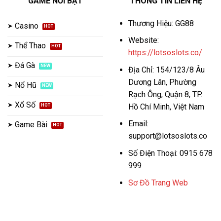
GAME NỔI BẬT
THÔNG TIN LIÊN HỆ
Thương Hiệu: GG88
Casino
Website:
Thể Thao
https://lotsoslots.co/
Đá Gà
Địa Chỉ: 154/123/8 Âu
Dương Lân, Phường
Nổ Hũ
Rạch Ông, Quận 8, TP.
Xổ Số
Hồ Chí Minh, Việt Nam
Email:
Game Bài
support@lotsoslots.co
Số Điện Thoại: 0915 678
999
Sơ Đồ Trang Web