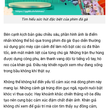
Tìm hiểu sức hút đặc biệt của phim đá gà
Bên cạnh kịch bản giàu chiều sâu, phần hình ảnh là điểm
nhấn không thể bỏ qua trong phim đá gà. Đạo diễn thường
sử dụng góc máy cận cảnh để làm nổi bật các cú đá thần
tốc, ánh mắt mãnh liệt của từng chú gà. Những trận thư hùng
được dựng công phu, âm thanh vang dội từ tiếng vỗ tay, hò
reo của khán giả. Điều này khiến người xem như đang sống
trong bầu không khí thật sự.
Không thể không kể đến yếu tố cảm xúc mà dòng phim này
mang lại. Những cảnh gà trúng đòn gục ngã, người nuôi bật
khóc vì thua cuộc. Hay khoảnh khắc chiến thắng vỡ òa đều
tạo nên cung bậc cảm xúc đậm chất điện ảnh. Khán giả
không chỉ xem để giải trí mà còn tìm thấy sự đồng cảm,