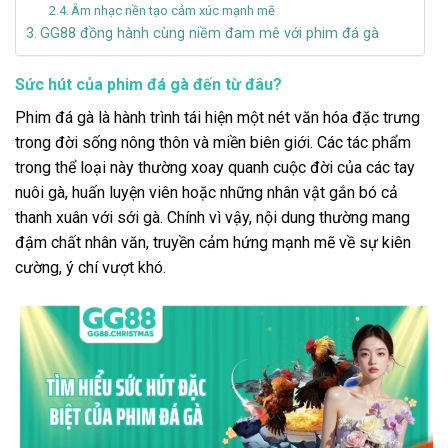
Âm nhạc nền tạo cảm xúc mạnh mẽ
GG88 đồng hành cùng niềm đam mê với phim đá gà
Sức hút của phim đá gà đến từ đâu?
Phim đá gà là hành trình tái hiện một nét văn hóa đặc trưng
trong đời sống nông thôn và miền biên giới. Các tác phẩm
trong thể loại này thường xoay quanh cuộc đời của các tay
nuôi gà, huấn luyện viên hoặc những nhân vật gắn bó cả
thanh xuân với sới gà. Chính vì vậy, nội dung thường mang
đậm chất nhân văn, truyền cảm hứng mạnh mẽ về sự kiên
cường, ý chí vượt khó.