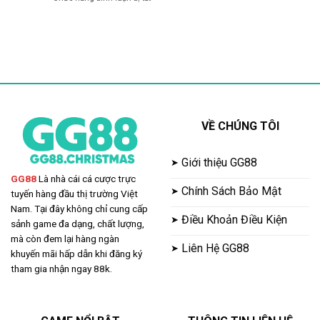
Tại
Bí
Mới
Nhà
Kíp
GG88
Cái
Lấy
–
Đỉnh
Lại
Ưu
Cao
Mật
Đãi
Khẩu
Chào
GG88
Đón
Nhanh,
Cực
An
Chất
Toàn,
VỀ CHÚNG TÔI
Dễ
Thao
Tác
Giới thiệu GG88
GG88
Là nhà cái cá cược trực
Chính Sách Bảo Mật
tuyến hàng đầu thị trường Việt
Nam. Tại đây không chỉ cung cấp
Điều Khoản Điều Kiện
sảnh game đa dạng, chất lượng,
mà còn đem lại hàng ngàn
Liên Hệ GG88
khuyến mãi hấp dẫn khi đăng ký
tham gia nhận ngay 88k.