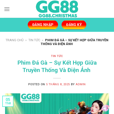
Skip
to
content
ĐĂNG NHẬP
ĐĂNG KÝ
TRANG CHỦ
»
TIN TỨC
»
PHIM ĐÁ GÀ – SỰ KẾT HỢP GIỮA TRUYỀN
THỐNG VÀ ĐIỆN ẢNH
TIN TỨC
Phim Đá Gà – Sự Kết Hợp Giữa
Truyền Thống Và Điện Ảnh
POSTED ON
5 THÁNG 8, 2025
BY
ADMIN
05
Th8