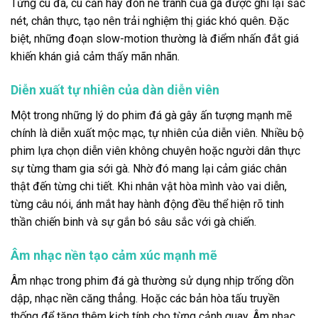
Từng cú đá, cú cắn hay đòn né tránh của gà được ghi lại sắc
nét, chân thực, tạo nên trải nghiệm thị giác khó quên. Đặc
biệt, những đoạn slow-motion thường là điểm nhấn đắt giá
khiến khán giả cảm thấy mãn nhãn.
Diễn xuất tự nhiên của dàn diễn viên
Một trong những lý do phim đá gà gây ấn tượng mạnh mẽ
chính là diễn xuất mộc mạc, tự nhiên của diễn viên. Nhiều bộ
phim lựa chọn diễn viên không chuyên hoặc người dân thực
sự từng tham gia sới gà. Nhờ đó mang lại cảm giác chân
thật đến từng chi tiết. Khi nhân vật hòa mình vào vai diễn,
từng câu nói, ánh mắt hay hành động đều thể hiện rõ tinh
thần chiến binh và sự gắn bó sâu sắc với gà chiến.
Âm nhạc nền tạo cảm xúc mạnh mẽ
Âm nhạc trong phim đá gà thường sử dụng nhịp trống dồn
dập, nhạc nền căng thẳng. Hoặc các bản hòa tấu truyền
thống để tăng thêm kịch tính cho từng cảnh quay. Âm nhạc