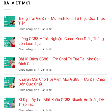
BÀI VIẾT MỚI
Trang Trại Gà Đá – Mô Hình Kinh Tế Hiệu Quả Thực
Tiễn
ở
Chức năng bình luận bị tắt
Trang
Trại
Liêng GG88 – Trải Nghiệm Game Kinh Điển, Thắng
Gà
Lớn Liên Tục
Đá
ở
Chức năng bình luận bị tắt
–
Liêng
Mô
GG88
Bài Xì Dách GG88 – Trò Chơi Trí Tuệ Tại Nhà Cái
Hình
–
Kinh
Đỉnh Cao
Trải
Tế
ở
Chức năng bình luận bị tắt
Nghiệm
Hiệu
Bài
Game
Quả
Xì
Khuyến Mãi Cho Hội Viên Mới GG88 – Ưu Đãi Chào
Kinh
Thực
Dách
Điển,
Đón Cực Chất
Tiễn
GG88
Thắng
ở
Chức năng bình luận bị tắt
–
Lớn
Khuyến
Trò
Liên
Mãi
Bí Kíp Lấy Lại Mật Khẩu GG88 Nhanh, An Toàn, Dễ
Chơi
Tục
Cho
Trí
Thao Tác
Hội
Tuệ
ở
Chức năng bình luận bị tắt
Viên