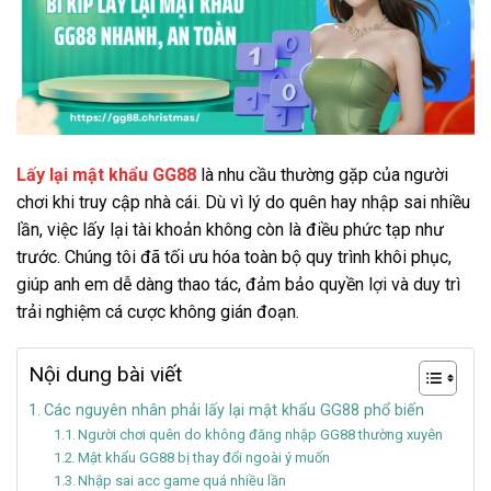
Lấy lại mật khẩu GG88
là nhu cầu thường gặp của người
chơi khi truy cập nhà cái. Dù vì lý do quên hay nhập sai nhiều
lần, việc lấy lại tài khoản không còn là điều phức tạp như
trước. Chúng tôi đã tối ưu hóa toàn bộ quy trình khôi phục,
giúp anh em dễ dàng thao tác, đảm bảo quyền lợi và duy trì
trải nghiệm cá cược không gián đoạn.
Nội dung bài viết
Các nguyên nhân phải lấy lại mật khẩu GG88 phổ biến
Người chơi quên do không đăng nhập GG88 thường xuyên
Mật khẩu GG88 bị thay đổi ngoài ý muốn
Nhập sai acc game quá nhiều lần