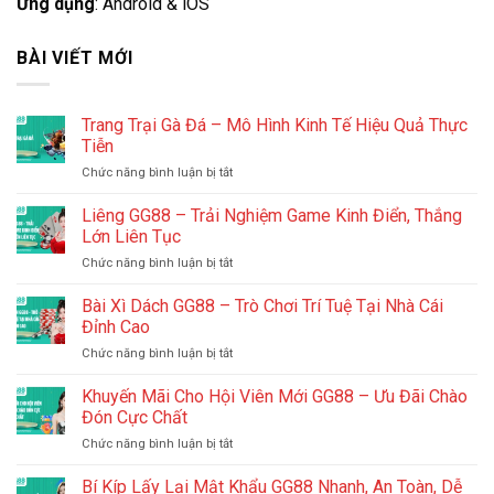
Ứng dụng
: Android & iOS
BÀI VIẾT MỚI
Trang Trại Gà Đá – Mô Hình Kinh Tế Hiệu Quả Thực
Tiễn
ở
Chức năng bình luận bị tắt
Trang
Trại
Liêng GG88 – Trải Nghiệm Game Kinh Điển, Thắng
Gà
Lớn Liên Tục
Đá
ở
Chức năng bình luận bị tắt
–
Liêng
Mô
GG88
Bài Xì Dách GG88 – Trò Chơi Trí Tuệ Tại Nhà Cái
Hình
–
Kinh
Đỉnh Cao
Trải
Tế
ở
Chức năng bình luận bị tắt
Nghiệm
Hiệu
Bài
Game
Quả
Xì
Khuyến Mãi Cho Hội Viên Mới GG88 – Ưu Đãi Chào
Kinh
Thực
Dách
Điển,
Đón Cực Chất
Tiễn
GG88
Thắng
ở
Chức năng bình luận bị tắt
–
Lớn
Khuyến
Trò
Liên
Mãi
Bí Kíp Lấy Lại Mật Khẩu GG88 Nhanh, An Toàn, Dễ
Chơi
Tục