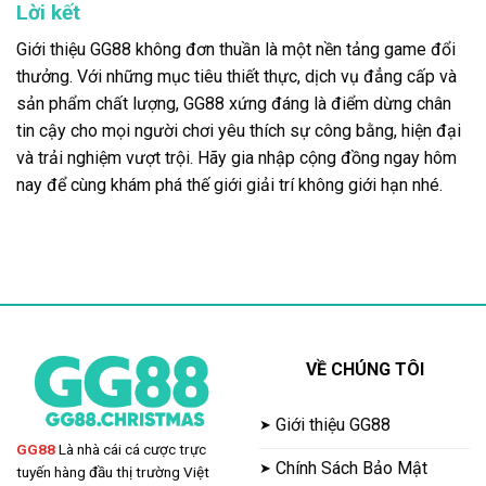
Lời kết
Giới thiệu GG88 không đơn thuần là một nền tảng game đổi
thưởng. Với những mục tiêu thiết thực, dịch vụ đẳng cấp và
sản phẩm chất lượng, GG88 xứng đáng là điểm dừng chân
tin cậy cho mọi người chơi yêu thích sự công bằng, hiện đại
và trải nghiệm vượt trội. Hãy gia nhập cộng đồng ngay hôm
nay để cùng khám phá thế giới giải trí không giới hạn nhé.
VỀ CHÚNG TÔI
Giới thiệu GG88
GG88
Là nhà cái cá cược trực
Chính Sách Bảo Mật
tuyến hàng đầu thị trường Việt