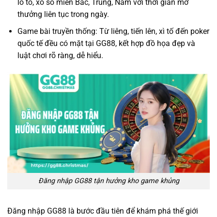
lô tô, xổ số miền Bắc, Trung, Nam với thời gian mở
thưởng liên tục trong ngày.
Game bài truyền thống: Từ liêng, tiến lên, xì tố đến poker
quốc tế đều có mặt tại GG88, kết hợp đồ họa đẹp và
luật chơi rõ ràng, dễ hiểu.
Đăng nhập GG88 tận hưởng kho game khủng
Đăng nhập GG88 là bước đầu tiên để khám phá thế giới