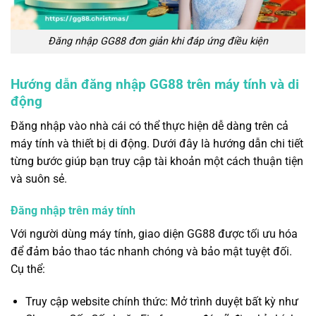
Đăng nhập GG88 đơn giản khi đáp ứng điều kiện
Hướng dẫn đăng nhập GG88 trên máy tính và di
động
Đăng nhập vào nhà cái có thể thực hiện dễ dàng trên cả
máy tính và thiết bị di động. Dưới đây là hướng dẫn chi tiết
từng bước giúp bạn truy cập tài khoản một cách thuận tiện
và suôn sẻ.
Đăng nhập trên máy tính
Với người dùng máy tính, giao diện GG88 được tối ưu hóa
để đảm bảo thao tác nhanh chóng và bảo mật tuyệt đối.
Cụ thể:
Truy cập website chính thức: Mở trình duyệt bất kỳ như