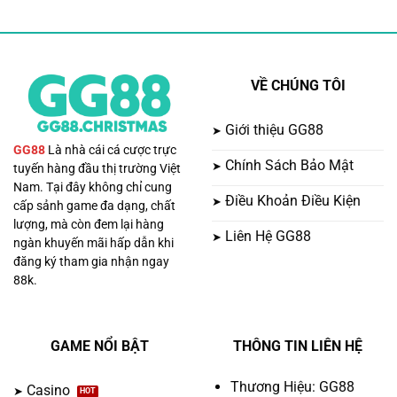
Mật
Đãi
Khẩu
Chào
GG88
Đón
Nhanh,
Cực
An
Chất
Toàn,
VỀ CHÚNG TÔI
Dễ
Thao
Tác
Giới thiệu GG88
GG88
Là nhà cái cá cược trực
Chính Sách Bảo Mật
tuyến hàng đầu thị trường Việt
Nam. Tại đây không chỉ cung
Điều Khoản Điều Kiện
cấp sảnh game đa dạng, chất
lượng, mà còn đem lại hàng
Liên Hệ GG88
ngàn khuyến mãi hấp dẫn khi
đăng ký tham gia nhận ngay
88k.
GAME NỔI BẬT
THÔNG TIN LIÊN HỆ
Thương Hiệu: GG88
Casino