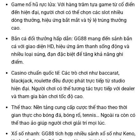
Game nổ hũ rực lửa: Với hàng trăm tựa game từ cổ điển
đến hiện đại, người chơi có thể chọn các slot nhiều
dòng thưởng, hiệu ứng bắt mắt và tỷ lệ trúng thưởng
cao.
Bắn cá đổi thưởng hấp dẫn: GG88 mang đến sảnh bắn
cá với giao diện HD, hiệu ứng âm thanh sống động và
nhiều loại súng, đạn đặc biệt để tăng khả năng ghi
điểm.
Casino chuẩn quốc tế: Các trò chơi như baccarat,
blackjack, roulette đều được phát trực tiếp từ studio
hiện đại. Người chơi có thể tương tác trực tiếp với dealer
và tham gia bàn chơi tốc độ cao.
Thể thao: Nền tảng cung cấp cược thể thao theo thời
gian thực cho bóng đá, bóng rổ, tennis… Ngoài ra còn có
thể thao ảo giúp người chơi giải trí mọi lúc.
Xổ số nhanh: GG88 tích hợp nhiều sảnh xổ số như Keno,