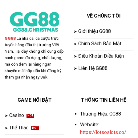
Nhanh,
Cực
An
Chất
Toàn,
VỀ CHÚNG TÔI
Dễ
Thao
Tác
Giới thiệu GG88
GG88
Là nhà cái cá cược trực
Chính Sách Bảo Mật
tuyến hàng đầu thị trường Việt
Nam. Tại đây không chỉ cung cấp
Điều Khoản Điều Kiện
sảnh game đa dạng, chất lượng,
mà còn đem lại hàng ngàn
Liên Hệ GG88
khuyến mãi hấp dẫn khi đăng ký
tham gia nhận ngay 88k.
GAME NỔI BẬT
THÔNG TIN LIÊN HỆ
Thương Hiệu: GG88
Casino
Website:
Thể Thao
https://lotsoslots.co/