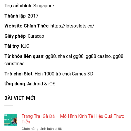
Trụ sở chính
: Singapore
Thành lập
: 2017
Website Chính Thức
: https://lotsoslots.co/
Giấy phép
: Curacao
Tài trợ
: KJC
Từ khóa liên quan
: gg88, nha cai gg88, gg88 casino, gg88
christmas.
Trò chơi Slot
: Hơn 1000 trò chơi Games 3D
Ứng dụng
: Android & iOS
BÀI VIẾT MỚI
Trang Trại Gà Đá – Mô Hình Kinh Tế Hiệu Quả Thực
Tiễn
ở
Chức năng bình luận bị tắt